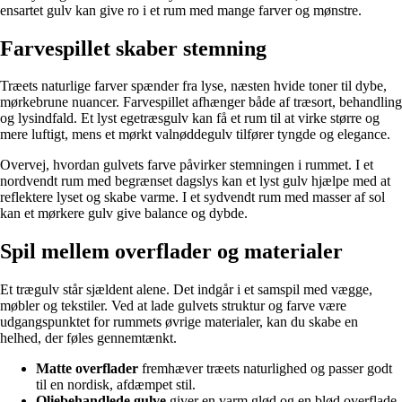
ensartet gulv kan give ro i et rum med mange farver og mønstre.
Farvespillet skaber stemning
Træets naturlige farver spænder fra lyse, næsten hvide toner til dybe,
mørkebrune nuancer. Farvespillet afhænger både af træsort, behandling
og lysindfald. Et lyst egetræsgulv kan få et rum til at virke større og
mere luftigt, mens et mørkt valnøddegulv tilfører tyngde og elegance.
Overvej, hvordan gulvets farve påvirker stemningen i rummet. I et
nordvendt rum med begrænset dagslys kan et lyst gulv hjælpe med at
reflektere lyset og skabe varme. I et sydvendt rum med masser af sol
kan et mørkere gulv give balance og dybde.
Spil mellem overflader og materialer
Et trægulv står sjældent alene. Det indgår i et samspil med vægge,
møbler og tekstiler. Ved at lade gulvets struktur og farve være
udgangspunktet for rummets øvrige materialer, kan du skabe en
helhed, der føles gennemtænkt.
Matte overflader
fremhæver træets naturlighed og passer godt
til en nordisk, afdæmpet stil.
Oliebehandlede gulve
giver en varm glød og en blød overflade,