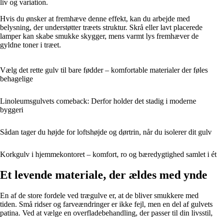
liv og variation.
Hvis du ønsker at fremhæve denne effekt, kan du arbejde med
belysning, der understøtter træets struktur. Skrå eller lavt placerede
lamper kan skabe smukke skygger, mens varmt lys fremhæver de
gyldne toner i træet.
Vælg det rette gulv til bare fødder – komfortable materialer der føles
behagelige
Linoleumsgulvets comeback: Derfor holder det stadig i moderne
byggeri
Sådan tager du højde for loftshøjde og dørtrin, når du isolerer dit gulv
Korkgulv i hjemmekontoret – komfort, ro og bæredygtighed samlet i ét
Et levende materiale, der ældes med ynde
En af de store fordele ved trægulve er, at de bliver smukkere med
tiden. Små ridser og farveændringer er ikke fejl, men en del af gulvets
patina. Ved at vælge en overfladebehandling, der passer til din livsstil,