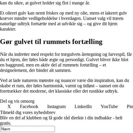
kan du sikre, at gulvet holder sig flot i mange år.
Et olieret gulv kan nemt friskes op med ny olie, mens et lakeret gulv
kræver mindre vedligeholdelse i hverdagen. Uanset valg vil træets
naturlige udtryk fortsætte med at udvikle sig – og give dit hjem
karakter.
Gør gulvet til rummets fortælling
Når du indretter med respekt for trægulvets åretegning og farvespil, får
du et hjem, der føles både ægte og personligt. Gulvet bliver ikke blot
en baggrund, men en aktiv del af rummets fortælling – et
designelement, der binder alt sammen.
Ved at lade naturens mønstre og nuancer være din inspiration, kan du
skabe et rum, der føles harmonisk, varmt og tidløst – uanset om du
foretrækker det moderne, det klassiske eller det rustikke udtryk.
Del og vis omsorg
X
Facebook
Instagram
LinkedIn
YouTube
Pin
Tilmeld dig vores nyhedsbrev
Bliv en del af klubben og få gode råd direkte i din indbakke - helt
gratis.