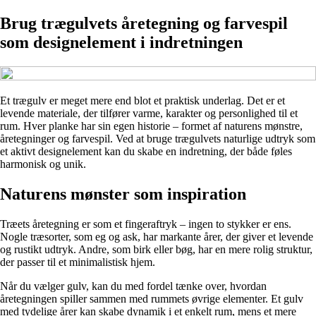
Brug trægulvets åretegning og farvespil
som designelement i indretningen
Et trægulv er meget mere end blot et praktisk underlag. Det er et
levende materiale, der tilfører varme, karakter og personlighed til et
rum. Hver planke har sin egen historie – formet af naturens mønstre,
åretegninger og farvespil. Ved at bruge trægulvets naturlige udtryk som
et aktivt designelement kan du skabe en indretning, der både føles
harmonisk og unik.
Naturens mønster som inspiration
Træets åretegning er som et fingeraftryk – ingen to stykker er ens.
Nogle træsorter, som eg og ask, har markante årer, der giver et levende
og rustikt udtryk. Andre, som birk eller bøg, har en mere rolig struktur,
der passer til et minimalistisk hjem.
Når du vælger gulv, kan du med fordel tænke over, hvordan
åretegningen spiller sammen med rummets øvrige elementer. Et gulv
med tydelige årer kan skabe dynamik i et enkelt rum, mens et mere