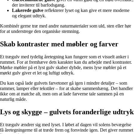
der inviterer til barfodsgang.
Lakerede gulve
reflekterer lyset og kan give et mere moderne
og elegant udtryk.
Kombinér gerne træ med andre naturmaterialer som uld, sten eller hør
for at understrege den organiske stemning.
Skab kontraster med møbler og farver
Et trægulv med tydelig åretegning kan fungere som et visuelt anker i
rummet. For at fremhæve dets karakter kan du arbejde med kontraster.
Mørke møbler på et lyst gulv skaber dybde, mens lyse møbler på et
mørkt gulv giver et let og luftigt udtryk.
Du kan også lade gulvets farvetoner gå igen i mindre detaljer – som
rammer, lamper eller tekstiler – for at skabe sammenhæng. Det handler
ikke om at matche alt, men om at lade farverne tale sammen på en
naturlig måde.
Lys og skygge – gulvets foranderlige udtryk
Et trægulv ændrer sig med lyset. I løbet af dagen vil solens bevægelse
få åretegningerne til at træde frem og forsvinde igen. Det giver rummet