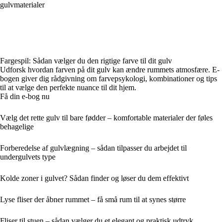
gulvmaterialer
Fargespil: Sådan vælger du den rigtige farve til dit gulv
Udforsk hvordan farven på dit gulv kan ændre rummets atmosfære. E-
bogen giver dig rådgivning om farvepsykologi, kombinationer og tips
til at vælge den perfekte nuance til dit hjem.
Få din e-bog nu
Vælg det rette gulv til bare fødder – komfortable materialer der føles
behagelige
Forberedelse af gulvlægning – sådan tilpasser du arbejdet til
undergulvets type
Kolde zoner i gulvet? Sådan finder og løser du dem effektivt
Lyse fliser der åbner rummet – få små rum til at synes større
Fliser til stuen – sådan vælger du et elegant og praktisk udtryk