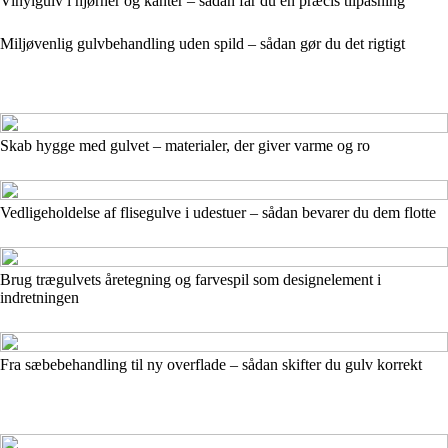
Vinylgulv i hjørner og kanter – sådan får du en præcis tilpasning
Miljøvenlig gulvbehandling uden spild – sådan gør du det rigtigt
Skab hygge med gulvet – materialer, der giver varme og ro
Vedligeholdelse af flisegulve i udestuer – sådan bevarer du dem flotte
Brug trægulvets åretegning og farvespil som designelement i
indretningen
Fra sæbebehandling til ny overflade – sådan skifter du gulv korrekt