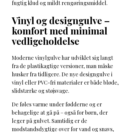
fugtig klud og mildt rengøringsmiddel.
Vinyl og designgulve –
komfort med minimal
vedligeholdelse
Moderne vinylgulve har udviklet sig langt
fra de plastikagtige versioner, man måske
husker fra tidligere. De nye designgulve i
vinyl eller PVC-fri materialer er både bløde,
slidstærke og støjsvage.
De føles varme under fødderne og er
behagelige at gå på – også for børn, der
leger på gulvet. Samtidig er de
modstandsdygtige over for vand og snavs,