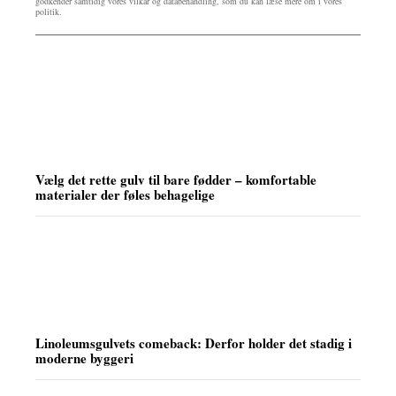
godkender samtidig vores vilkår og databehandling, som du kan læse mere om i vores
politik.
Vælg det rette gulv til bare fødder – komfortable
materialer der føles behagelige
Linoleumsgulvets comeback: Derfor holder det stadig i
moderne byggeri