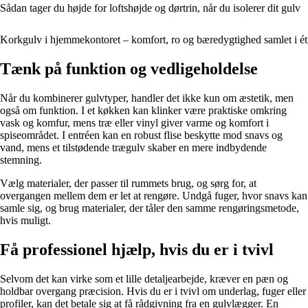
Sådan tager du højde for loftshøjde og dørtrin, når du isolerer dit gulv
Korkgulv i hjemmekontoret – komfort, ro og bæredygtighed samlet i ét
Tænk på funktion og vedligeholdelse
Når du kombinerer gulvtyper, handler det ikke kun om æstetik, men
også om funktion. I et køkken kan klinker være praktiske omkring
vask og komfur, mens træ eller vinyl giver varme og komfort i
spiseområdet. I entréen kan en robust flise beskytte mod snavs og
vand, mens et tilstødende trægulv skaber en mere indbydende
stemning.
Vælg materialer, der passer til rummets brug, og sørg for, at
overgangen mellem dem er let at rengøre. Undgå fuger, hvor snavs kan
samle sig, og brug materialer, der tåler den samme rengøringsmetode,
hvis muligt.
Få professionel hjælp, hvis du er i tvivl
Selvom det kan virke som et lille detaljearbejde, kræver en pæn og
holdbar overgang præcision. Hvis du er i tvivl om underlag, fuger eller
profiler, kan det betale sig at få rådgivning fra en gulvlægger. En