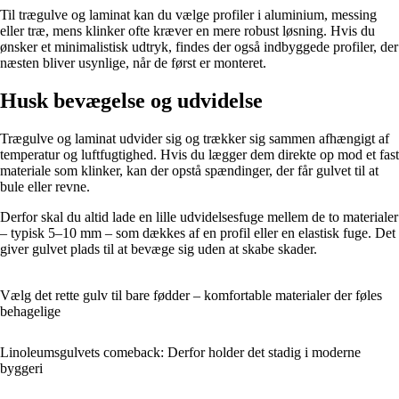
Til trægulve og laminat kan du vælge profiler i aluminium, messing
eller træ, mens klinker ofte kræver en mere robust løsning. Hvis du
ønsker et minimalistisk udtryk, findes der også indbyggede profiler, der
næsten bliver usynlige, når de først er monteret.
Husk bevægelse og udvidelse
Trægulve og laminat udvider sig og trækker sig sammen afhængigt af
temperatur og luftfugtighed. Hvis du lægger dem direkte op mod et fast
materiale som klinker, kan der opstå spændinger, der får gulvet til at
bule eller revne.
Derfor skal du altid lade en lille udvidelsesfuge mellem de to materialer
– typisk 5–10 mm – som dækkes af en profil eller en elastisk fuge. Det
giver gulvet plads til at bevæge sig uden at skabe skader.
Vælg det rette gulv til bare fødder – komfortable materialer der føles
behagelige
Linoleumsgulvets comeback: Derfor holder det stadig i moderne
byggeri