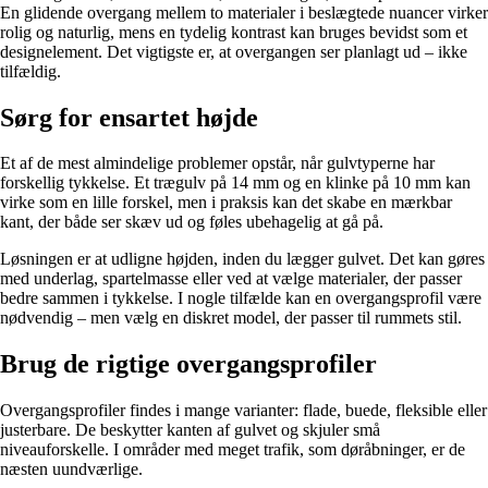
En glidende overgang mellem to materialer i beslægtede nuancer virker
rolig og naturlig, mens en tydelig kontrast kan bruges bevidst som et
designelement. Det vigtigste er, at overgangen ser planlagt ud – ikke
tilfældig.
Sørg for ensartet højde
Et af de mest almindelige problemer opstår, når gulvtyperne har
forskellig tykkelse. Et trægulv på 14 mm og en klinke på 10 mm kan
virke som en lille forskel, men i praksis kan det skabe en mærkbar
kant, der både ser skæv ud og føles ubehagelig at gå på.
Løsningen er at udligne højden, inden du lægger gulvet. Det kan gøres
med underlag, spartelmasse eller ved at vælge materialer, der passer
bedre sammen i tykkelse. I nogle tilfælde kan en overgangsprofil være
nødvendig – men vælg en diskret model, der passer til rummets stil.
Brug de rigtige overgangsprofiler
Overgangsprofiler findes i mange varianter: flade, buede, fleksible eller
justerbare. De beskytter kanten af gulvet og skjuler små
niveauforskelle. I områder med meget trafik, som døråbninger, er de
næsten uundværlige.