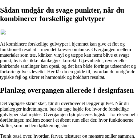
Sådan undgår du svage punkter, når du
kombinerer forskellige gulvtyper
At kombinere forskellige gulvtyper i hjemmet kan give et flot og
funktionelt resultat – men det kræver omtanke. Overgangen mellem
materialer som træ, klinker, vinyl og tæppe kan nemt blive et svagt
punkt, hvis det ikke planlægges korrekt. Ujævnheder, revner eller
knirkende samlinger kan opstå, og det kan både forringe udseendet og
forkorte gulvets levetid. Her får du en guide til, hvordan du undgår de
typiske fejl og sikrer et harmonisk og holdbart resultat.
Planlæg overgangen allerede i designfasen
Det vigtigste skridt sker, før du overhovedet lægger gulvet. Når du
planlægger indretningen, bør du tage højde for, hvor de forskellige
gulvtyper skal mødes. Overgangen bør placeres logisk – for eksempel i
døråbninger, mellem zoner i et åbent rum eller der, hvor funktionerne
skifter, som mellem køkken og stue.
Tænk også over, hvordan farver, teksturer og mønstre spiller sammen.