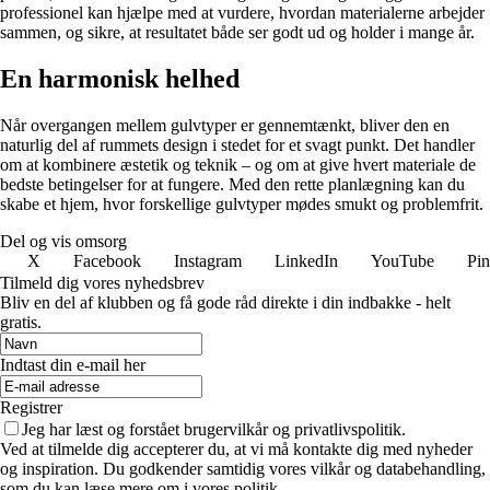
professionel kan hjælpe med at vurdere, hvordan materialerne arbejder
sammen, og sikre, at resultatet både ser godt ud og holder i mange år.
En harmonisk helhed
Når overgangen mellem gulvtyper er gennemtænkt, bliver den en
naturlig del af rummets design i stedet for et svagt punkt. Det handler
om at kombinere æstetik og teknik – og om at give hvert materiale de
bedste betingelser for at fungere. Med den rette planlægning kan du
skabe et hjem, hvor forskellige gulvtyper mødes smukt og problemfrit.
Del og vis omsorg
X
Facebook
Instagram
LinkedIn
YouTube
Pin
Tilmeld dig vores nyhedsbrev
Bliv en del af klubben og få gode råd direkte i din indbakke - helt
gratis.
Indtast din e-mail her
Registrer
Jeg har læst og forstået brugervilkår og privatlivspolitik.
Ved at tilmelde dig accepterer du, at vi må kontakte dig med nyheder
og inspiration. Du godkender samtidig vores vilkår og databehandling,
som du kan læse mere om i vores politik.