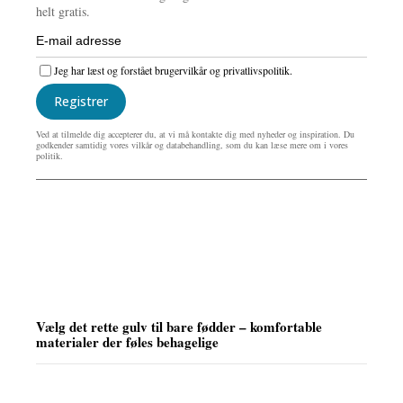
helt gratis.
Jeg har læst og forstået brugervilkår og privatlivspolitik.
Registrer
Ved at tilmelde dig accepterer du, at vi må kontakte dig med nyheder og inspiration. Du
godkender samtidig vores vilkår og databehandling, som du kan læse mere om i vores
politik.
Vælg det rette gulv til bare fødder – komfortable
materialer der føles behagelige